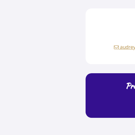
audrey
Pré