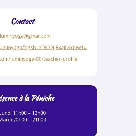
Contact
luminyoga@gmail.com
luminyoga/?igsh=eDk3NjRxajIwYmw1#
m/luminyoga-80/teacher-profile
sence à la Péniche
Lundi 11h00 – 12h00
Mardi 20h00 – 21h00