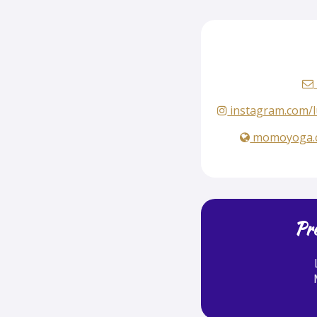
instagram.com/
momoyoga.co
Pré