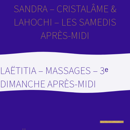
SANDRA – CRISTALÂME &
LAHOCHI – LES SAMEDIS
APRÈS-MIDI
LAËTITIA – MASSAGES – 3ᵉ
DIMANCHE APRÈS-MIDI